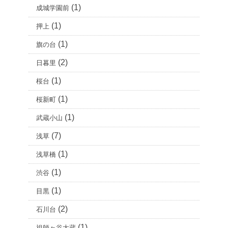
(1)
成城学園前
(1)
押上
(1)
旗の台
(2)
日暮里
(1)
桜台
(1)
桜新町
(1)
武蔵小山
(7)
浅草
(1)
浅草橋
(1)
渋谷
(1)
目黒
(2)
石川台
(1)
祖師ヶ谷大蔵