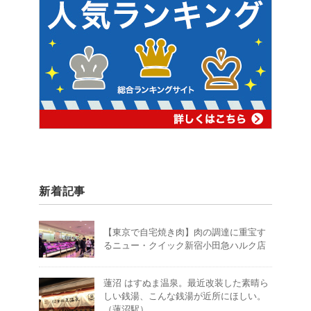
新着記事
【東京で自宅焼き肉】肉の調達に重宝す
るニュー・クイック新宿小田急ハルク店
蓮沼 はすぬま温泉。最近改装した素晴ら
しい銭湯、こんな銭湯が近所にほしい。
（蓮沼駅）