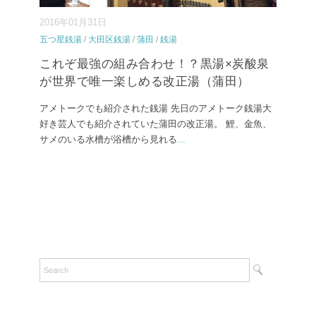
2016年01月31日
五つ星銭湯
/
大田区銭湯
/
蒲田
/
銭湯
これぞ最強の組み合わせ！？黒湯×炭酸泉
が世界で唯一楽しめる改正湯（蒲田）
アメトークでも紹介された銭湯 先日のアメトーク銭湯大
好き芸人でも紹介されていた蒲田の改正湯。 鯉、金魚、
サメのいる水槽が浴槽から見れる
...