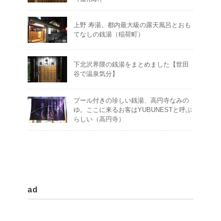
上野 寿湯。都内最大級の露天風呂とおも
てなしの銭湯（稲荷町）
下北沢界隈の銭湯をまとめました【世田
谷で温泉気分】
プール付きの珍しい銭湯、高円寺なみの
ゆ。ここに来るお客はYUBUNESTと呼ぶ
らしい（高円寺）
ad