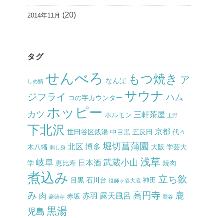
(20)
2014年11月
タグ
せんべろ
もつ焼き
ア
なんば
しめ鯖
サウナ
ジフライ
ハム
コの字カウンター
ホッピー
カツ
三軒茶屋
ホルモン
上野
下北沢
京都
世田谷区銭湯
中目黒
五反田
代々
堀切菖蒲園
北区
博多
木八幡
大阪
学芸大
刺し身
浅草
岐阜
武蔵小山
日本酒
学
恵比寿
焼肉
煮込み
立ち飲
目黒
石川台
神田
祖師ヶ谷大蔵
み
高円寺
鹿
肉
赤羽
露天風呂
赤坂
豪徳寺
鶯谷
黒湯
児島