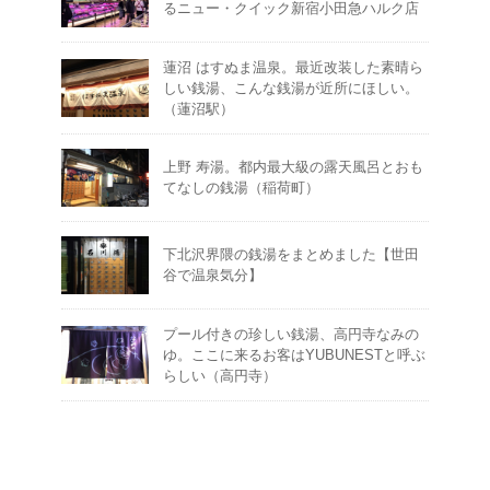
るニュー・クイック新宿小田急ハルク店
蓮沼 はすぬま温泉。最近改装した素晴ら
しい銭湯、こんな銭湯が近所にほしい。
（蓮沼駅）
上野 寿湯。都内最大級の露天風呂とおも
てなしの銭湯（稲荷町）
下北沢界隈の銭湯をまとめました【世田
谷で温泉気分】
プール付きの珍しい銭湯、高円寺なみの
ゆ。ここに来るお客はYUBUNESTと呼ぶ
らしい（高円寺）