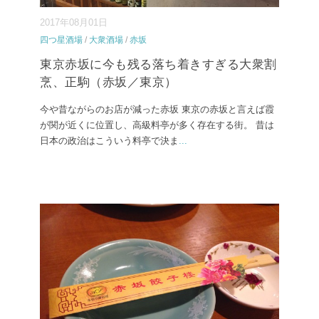
2017年08月01日
四つ星酒場
/
大衆酒場
/
赤坂
東京赤坂に今も残る落ち着きすぎる大衆割
烹、正駒（赤坂／東京）
今や昔ながらのお店が減った赤坂 東京の赤坂と言えば霞
が関が近くに位置し、高級料亭が多く存在する街。 昔は
日本の政治はこういう料亭で決ま
...