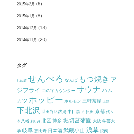
(6)
2015年2月
(8)
2015年1月
(13)
2014年12月
(20)
2014年11月
タグ
せんべろ
もつ焼き
ア
なんば
しめ鯖
サウナ
ジフライ
ハム
コの字カウンター
ホッピー
カツ
三軒茶屋
ホルモン
上野
下北沢
京都
世田谷区銭湯
中目黒
五反田
代々
堀切菖蒲園
北区
博多
木八幡
大阪
学芸大
刺し身
浅草
岐阜
武蔵小山
日本酒
学
恵比寿
焼肉