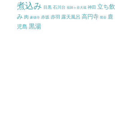
煮込み
立ち飲
目黒
石川台
神田
祖師ヶ谷大蔵
み
高円寺
鹿
肉
赤羽
露天風呂
赤坂
豪徳寺
鶯谷
黒湯
児島