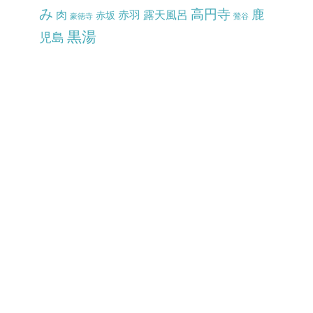
み
高円寺
鹿
肉
赤羽
露天風呂
赤坂
豪徳寺
鶯谷
黒湯
児島