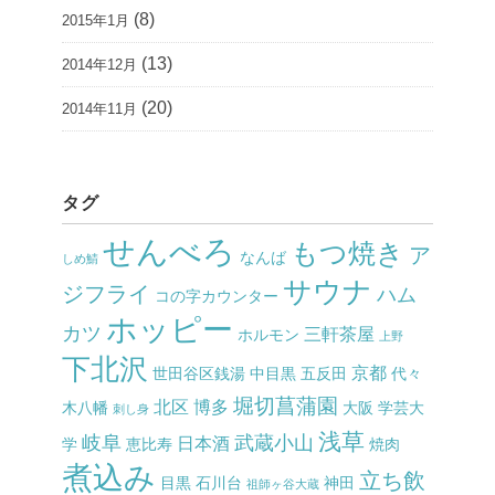
(8)
2015年1月
(13)
2014年12月
(20)
2014年11月
タグ
せんべろ
もつ焼き
ア
なんば
しめ鯖
サウナ
ジフライ
ハム
コの字カウンター
ホッピー
カツ
三軒茶屋
ホルモン
上野
下北沢
京都
世田谷区銭湯
中目黒
五反田
代々
堀切菖蒲園
北区
博多
木八幡
大阪
学芸大
刺し身
浅草
岐阜
武蔵小山
日本酒
学
恵比寿
焼肉
煮込み
立ち飲
目黒
石川台
神田
祖師ヶ谷大蔵