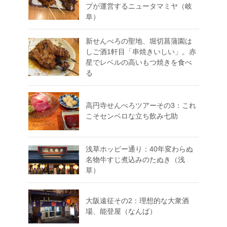
プが運営するニュータマミヤ（岐
阜）
新せんべろの聖地、堀切菖蒲園は
しご酒1軒目「串焼きいしい」。赤
星でレベルの高いもつ焼きを食べ
る
高円寺せんべろツアーその3：これ
こそセンベロな立ち飲み七助
浅草ホッピー通り：40年変わらぬ
名物牛すじ煮込みのたぬき（浅
草）
大阪遠征その2：理想的な大衆酒
場、能登屋（なんば）