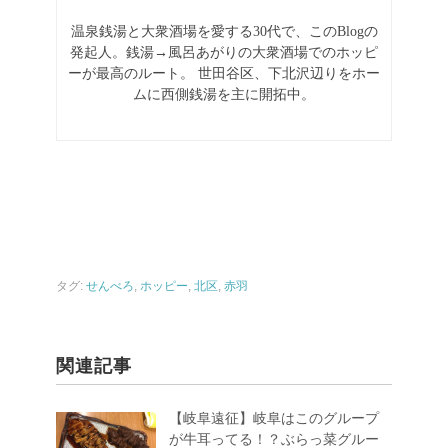
温泉銭湯と大衆酒場を愛する30代で、このBlogの
発起人。銭湯→風呂あがりの大衆酒場でのホッピ
ーが最高のルート。
世田谷区、下北沢辺りをホー
ムに西側銭湯を主に開拓中。
タグ:
せんべろ
,
ホッピー
,
北区
,
赤羽
関連記事
【岐阜遠征】岐阜はこのグループ
が牛耳ってる！？ぶらっ菜グルー