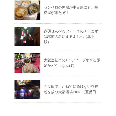
センベロの黒船が中目黒にも。晩
杯屋が来たぞ！
赤羽せんべろツアーその１：まず
は駅前の名店まるよしへ（赤羽
駅）
大阪遠征その1：ディープすぎる豚
足かどや（なんば）
五反田で、かね将に負けない存在
感を放つ大衆酒場PING（五反田）