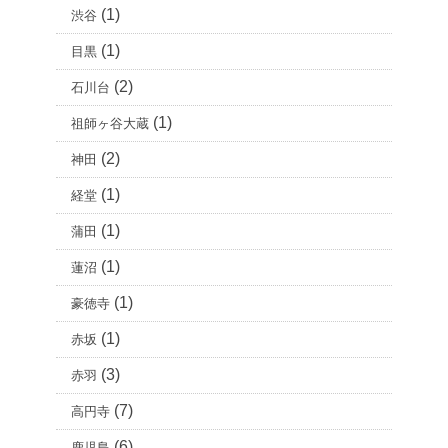
(1)
渋谷
(1)
目黒
(2)
石川台
(1)
祖師ヶ谷大蔵
(2)
神田
(1)
経堂
(1)
蒲田
(1)
蓮沼
(1)
豪徳寺
(1)
赤坂
(3)
赤羽
(7)
高円寺
(6)
鹿児島