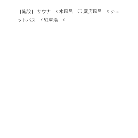
［施設］
サウナ ☓
水風呂 ◯
露店風呂 ☓
ジェ
ットバス ☓
駐車場 ☓