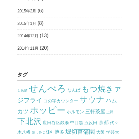
(6)
2015年2月
(8)
2015年1月
(13)
2014年12月
(20)
2014年11月
タグ
せんべろ
もつ焼き
ア
なんば
しめ鯖
サウナ
ジフライ
ハム
コの字カウンター
ホッピー
カツ
三軒茶屋
ホルモン
上野
下北沢
京都
世田谷区銭湯
中目黒
五反田
代々
堀切菖蒲園
北区
博多
木八幡
大阪
学芸大
刺し身