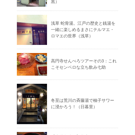
黒）
浅草 蛇骨湯。江戸の歴史と銭湯を
一緒に楽しめるまさにテルマエ・
ロマエの世界（浅草）
高円寺せんべろツアーその3：これ
こそセンベロな立ち飲み七助
冬至は荒川の斉藤湯で柚子サワー
に浸かろう！（日暮里）