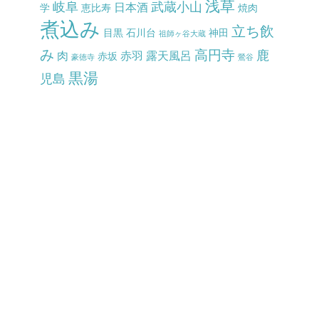
浅草
岐阜
武蔵小山
日本酒
学
恵比寿
焼肉
煮込み
立ち飲
目黒
石川台
神田
祖師ヶ谷大蔵
み
高円寺
鹿
肉
赤羽
露天風呂
赤坂
豪徳寺
鶯谷
黒湯
児島