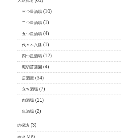
(61)
大衆酒場
(10)
三つ星酒場
(1)
二つ星酒場
(4)
五つ星酒場
(1)
代々木八幡
(12)
四つ星酒場
(4)
堀切菖蒲園
(34)
居酒屋
(7)
立ち酒場
(11)
肉酒場
(2)
魚酒場
(3)
肉探訪
(46)
銭湯