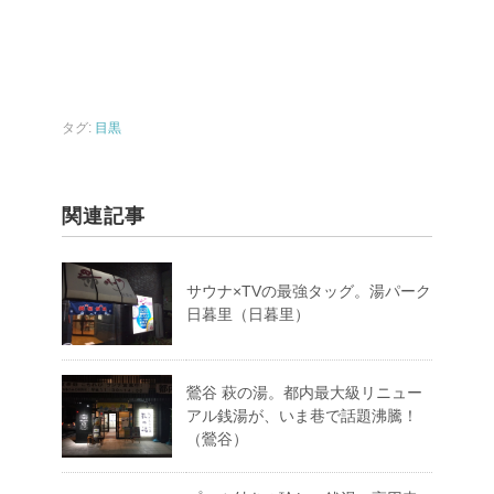
タグ:
目黒
関連記事
サウナ×TVの最強タッグ。湯パーク
日暮里（日暮里）
鶯谷 萩の湯。都内最大級リニュー
アル銭湯が、いま巷で話題沸騰！
（鶯谷）