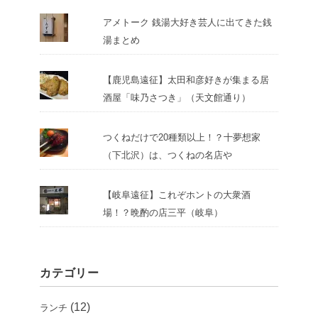
アメトーク 銭湯大好き芸人に出てきた銭
湯まとめ
【鹿児島遠征】太田和彦好きが集まる居
酒屋「味乃さつき」（天文館通り）
つくねだけで20種類以上！？十夢想家
（下北沢）は、つくねの名店や
【岐阜遠征】これぞホントの大衆酒
場！？晩酌の店三平（岐阜）
カテゴリー
(12)
ランチ