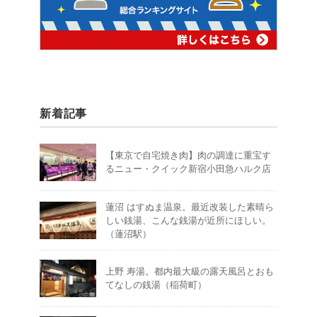
新着記事
【東京で自宅焼き肉】肉の調達に重宝す
るニュー・クイック新宿小田急ハルク店
蓮沼 はすぬま温泉。最近改装した素晴ら
しい銭湯、こんな銭湯が近所にほしい。
（蓮沼駅）
上野 寿湯。都内最大級の露天風呂とおも
てなしの銭湯（稲荷町）