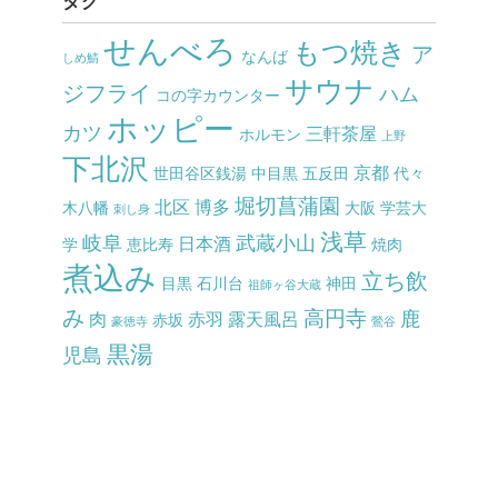
タグ
せんべろ
もつ焼き
ア
なんば
しめ鯖
サウナ
ジフライ
ハム
コの字カウンター
ホッピー
カツ
三軒茶屋
ホルモン
上野
下北沢
京都
世田谷区銭湯
中目黒
五反田
代々
堀切菖蒲園
北区
博多
木八幡
大阪
学芸大
刺し身
浅草
岐阜
武蔵小山
日本酒
学
恵比寿
焼肉
煮込み
立ち飲
目黒
石川台
神田
祖師ヶ谷大蔵
み
高円寺
鹿
肉
赤羽
露天風呂
赤坂
豪徳寺
鶯谷
黒湯
児島